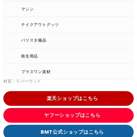
マシン
ウッドレゴ6口
¥
16,698
(税込)
テイクアウトグッツ
木目を生かした高級感漂うウッドディスペンサーです。インテリア
バリスタ備品
効果も高く店舗やオフィスでの仕様をお勧めいたします。
ラバーウッド材は一般的な木材とは異なり、強度が高く、傷が付き
衛生用品
にくい商品です。 この商品は木材固有の柄ですのでイメージと多少
変わる場合がございます、予めご了承ください。
プラスワン資材
箱サイズ：240mm x 345mm x 330mm
材質：ラバーウッド
楽天ショップはこちら
ヤフーショップはこちら
BMT公式ショップはこちら