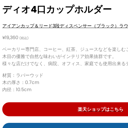
ディオ4口カップホルダー
アイアンカップ＆リード3段ディスペンサー（ブラック）
ラ
¥
19,360
(税込)
ベーカリー専門店、コーヒー、紅茶、ジュースなどを楽しむ
木目の優雅で自然な味わいがインテリア効果抜群です。
様々な店だけでなく、病院、オフィス、家庭でも使用出来る
材質：ラバーウッド
木の厚さ：0.7cm
内径：10.5cm
楽天ショップはこちら