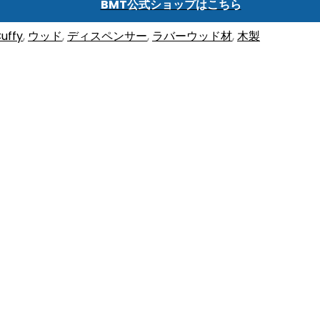
BMT公式ショップはこちら
uffy
,
ウッド
,
ディスペンサー
,
ラバーウッド材
,
木製