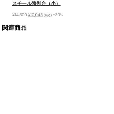
スチール陳列台（小）
¥
14,300
¥
10,043
-30%
(税込)
関連商品